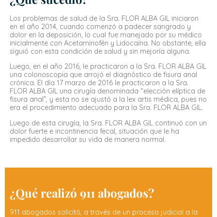
Incumplimiento de contrato amparado por una póliza de
seguros
Los problemas de salud de la Sra. FLOR ALBA GIL iniciaron
en el año 2014, cuando comenzó a padecer sangrado y
Objeción por parte de la aseguradora
dolor en la deposición, lo cual fue manejado por su médico
inicialmente con Acetaminofén y Lidocaína. No obstante, ella
Reclamación de seguros de vida
siguió con esta condición de salud y sin mejoría alguna.
Luego, en el año 2016, le practicaron a la Sra. FLOR ALBA GIL
Accidentes en locales comerciales
una colonoscopia que arrojó el diagnóstico de fisura anal
crónica. El día 17 marzo de 2016 le practicaron a la Sra.
FLOR ALBA GIL una cirugía denominada “elección elíptica de
Reclamación bancos
fisura anal”, y esta no se ajustó a la lex artis médica, pues no
era el procedimiento adecuado para la Sra. FLOR ALBA GIL.
Luego de esta cirugía, la Sra. FLOR ALBA GIL continuó con un
dolor fuerte e incontinencia fecal, situación que le ha
impedido desarrollar su vida de manera normal.
¿Qué realizó 911 abogados?
911 abogados solicitó, a través de un proceso judicial a la