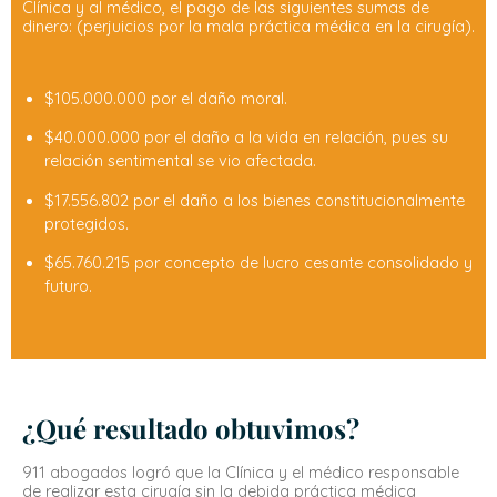
Clínica y al médico, el pago de las siguientes sumas de
dinero: (perjuicios por la mala práctica médica en la cirugía).
$105.000.000 por el daño moral.
$40.000.000 por el daño a la vida en relación, pues su
relación sentimental se vio afectada.
$17.556.802 por el daño a los bienes constitucionalmente
protegidos.
$65.760.215 por concepto de lucro cesante consolidado y
futuro.
¿Qué resultado obtuvimos?
911 abogados logró que la Clínica y el médico responsable
de realizar esta cirugía sin la debida práctica médica